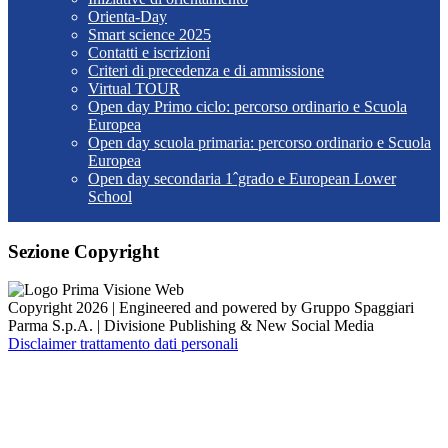
Orienta-Day
Smart science 2025
Contatti e iscrizioni
Criteri di precedenza e di ammissione
Virtual TOUR
Open day Primo ciclo: percorso ordinario e Scuola
Europea
Open day scuola primaria: percorso ordinario e Scuola
Europea
Open day secondaria 1ˆgrado e European Lower
School
Sezione Copyright
Copyright 2026 | Engineered and powered by Gruppo Spaggiari
Parma S.p.A. | Divisione Publishing & New Social Media
Disclaimer trattamento dati personali