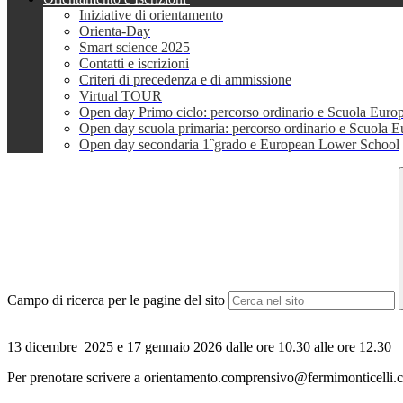
Iniziative di orientamento
Orienta-Day
Smart science 2025
Contatti e iscrizioni
Criteri di precedenza e di ammissione
Virtual TOUR
Open day Primo ciclo: percorso ordinario e Scuola Euro
Open day scuola primaria: percorso ordinario e Scuola 
Open day secondaria 1ˆgrado e European Lower School
Campo di ricerca per le pagine del sito
13 dicembre 2025 e 17 gennaio 2026 dalle ore 10.30 alle ore 12.30
Per prenotare scrivere a orientamento.comprensivo@fermimonticelli.