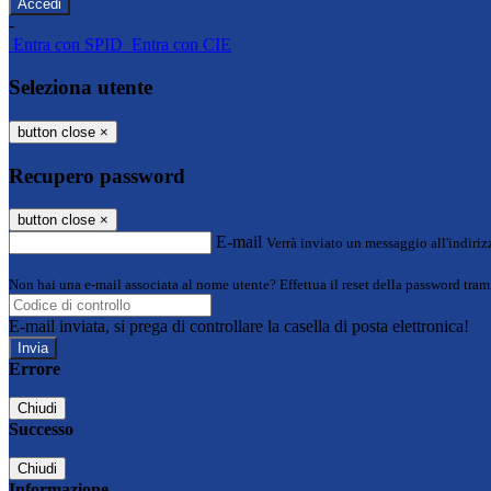
-
Entra con SPID
Entra con CIE
Seleziona utente
button close
×
Recupero password
button close
×
E-mail
Verrà inviato un messaggio all'indirizz
Non hai una e-mail associata al nome utente? Effettua il reset della password tram
E-mail inviata, si prega di controllare la casella di posta elettronica!
Errore
Chiudi
Successo
Chiudi
Informazione