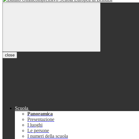
close
Scuola
Panoramica
Presentazione
I luoghi
Le persone
I numeri della scuola