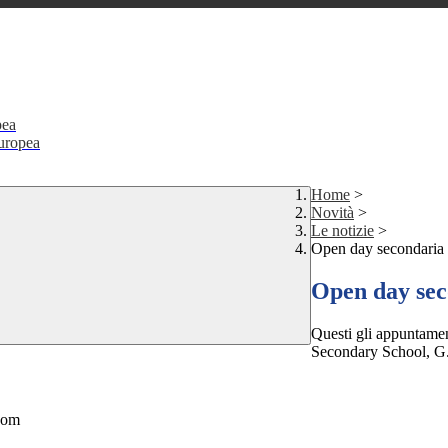
pea
Europea
Home
>
Novità
>
Le notizie
>
Open day secondaria
Open day sec
Questi gli appuntamen
Secondary School, G.
com