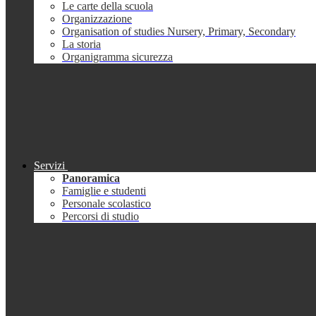
Le carte della scuola
Organizzazione
Organisation of studies Nursery, Primary, Secondary
La storia
Organigramma sicurezza
Servizi
Panoramica
Famiglie e studenti
Personale scolastico
Percorsi di studio