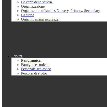
Le carte della scuola
Organizzazione
Organisation of studies Nursery, Primary, Secondary
La storia
Organigramma sicurezza
Servizi
Panoramica
Famiglie e studenti
Personale scolastico
Percorsi di studio