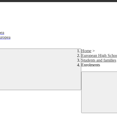
pea
Europea
Home
>
European High Scho
Students and families
Enrolments