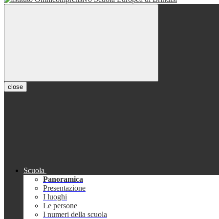
close
Scuola
Panoramica
Presentazione
I luoghi
Le persone
I numeri della scuola