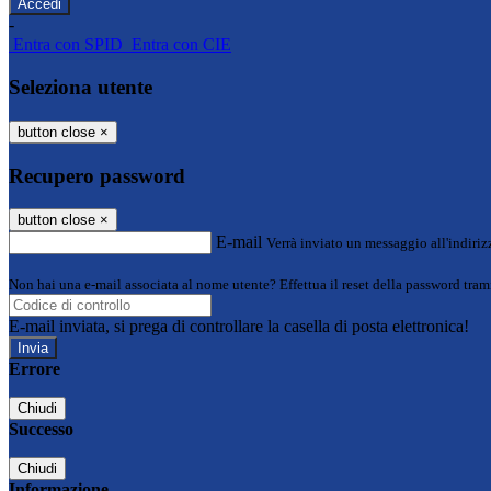
-
Entra con SPID
Entra con CIE
Seleziona utente
button close
×
Recupero password
button close
×
E-mail
Verrà inviato un messaggio all'indirizz
Non hai una e-mail associata al nome utente? Effettua il reset della password tram
E-mail inviata, si prega di controllare la casella di posta elettronica!
Errore
Chiudi
Successo
Chiudi
Informazione