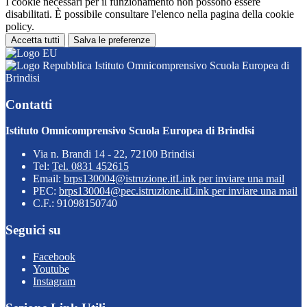
I cookie necessari per il funzionamento non possono essere
disabilitati. È possibile consultare l'elenco nella pagina della cookie
policy.
Accetta tutti
Salva le preferenze
Istituto Omnicomprensivo Scuola Europea di
Brindisi
Contatti
Istituto Omnicomprensivo Scuola Europea di Brindisi
Via n. Brandi 14 - 22, 72100 Brindisi
Tel:
Tel. 0831 452615
Email:
brps130004@istruzione.it
Link per inviare una mail
PEC:
brps130004@pec.istruzione.it
Link per inviare una mail
C.F.: 91098150740
Seguici su
Facebook
Youtube
Instagram