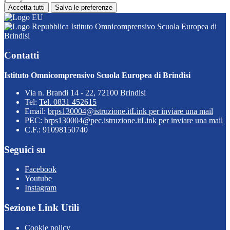
Accetta tutti
Salva le preferenze
Istituto Omnicomprensivo Scuola Europea di
Brindisi
Contatti
Istituto Omnicomprensivo Scuola Europea di Brindisi
Via n. Brandi 14 - 22, 72100 Brindisi
Tel:
Tel. 0831 452615
Email:
brps130004@istruzione.it
Link per inviare una mail
PEC:
brps130004@pec.istruzione.it
Link per inviare una mail
C.F.: 91098150740
Seguici su
Facebook
Youtube
Instagram
Sezione Link Utili
Cookie policy