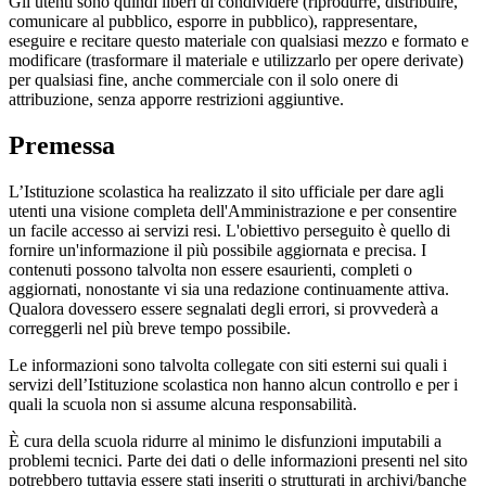
Gli utenti sono quindi liberi di condividere (riprodurre, distribuire,
comunicare al pubblico, esporre in pubblico), rappresentare,
eseguire e recitare questo materiale con qualsiasi mezzo e formato e
modificare (trasformare il materiale e utilizzarlo per opere derivate)
per qualsiasi fine, anche commerciale con il solo onere di
attribuzione, senza apporre restrizioni aggiuntive.
Premessa
L’Istituzione scolastica ha realizzato il sito ufficiale per dare agli
utenti una visione completa dell'Amministrazione e per consentire
un facile accesso ai servizi resi. L'obiettivo perseguito è quello di
fornire un'informazione il più possibile aggiornata e precisa. I
contenuti possono talvolta non essere esaurienti, completi o
aggiornati, nonostante vi sia una redazione continuamente attiva.
Qualora dovessero essere segnalati degli errori, si provvederà a
correggerli nel più breve tempo possibile.
Le informazioni sono talvolta collegate con siti esterni sui quali i
servizi dell’Istituzione scolastica non hanno alcun controllo e per i
quali la scuola non si assume alcuna responsabilità.
È cura della scuola ridurre al minimo le disfunzioni imputabili a
problemi tecnici. Parte dei dati o delle informazioni presenti nel sito
potrebbero tuttavia essere stati inseriti o strutturati in archivi/banche