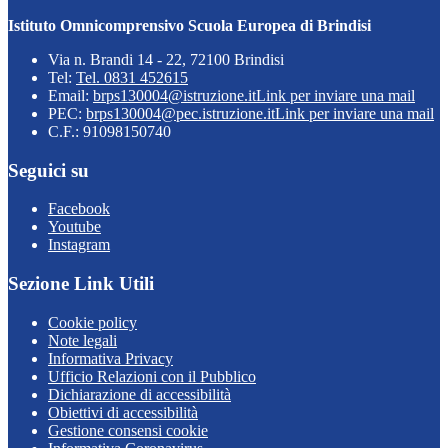
Istituto Omnicomprensivo Scuola Europea di Brindisi
Via n. Brandi 14 - 22, 72100 Brindisi
Tel:
Tel. 0831 452615
Email:
brps130004@istruzione.it
Link per inviare una mail
PEC:
brps130004@pec.istruzione.it
Link per inviare una mail
C.F.: 91098150740
Seguici su
Facebook
Youtube
Instagram
Sezione Link Utili
Cookie policy
Note legali
Informativa Privacy
Ufficio Relazioni con il Pubblico
Dichiarazione di accessibilità
Obiettivi di accessibilità
Gestione consensi cookie