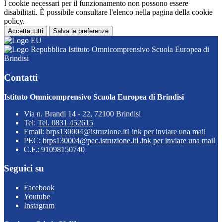
I cookie necessari per il funzionamento non possono essere
disabilitati. È possibile consultare l'elenco nella pagina della cookie
policy.
Accetta tutti
Salva le preferenze
Istituto Omnicomprensivo Scuola Europea di
Brindisi
Contatti
Istituto Omnicomprensivo Scuola Europea di Brindisi
Via n. Brandi 14 - 22, 72100 Brindisi
Tel:
Tel. 0831 452615
Email:
brps130004@istruzione.it
Link per inviare una mail
PEC:
brps130004@pec.istruzione.it
Link per inviare una mail
C.F.: 91098150740
Seguici su
Facebook
Youtube
Instagram