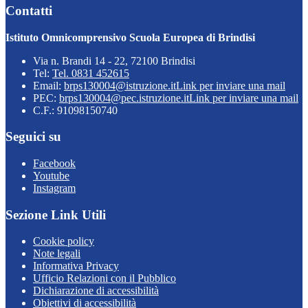
Contatti
Istituto Omnicomprensivo Scuola Europea di Brindisi
Via n. Brandi 14 - 22, 72100 Brindisi
Tel:
Tel. 0831 452615
Email:
brps130004@istruzione.it
Link per inviare una mail
PEC:
brps130004@pec.istruzione.it
Link per inviare una mail
C.F.: 91098150740
Seguici su
Facebook
Youtube
Instagram
Sezione Link Utili
Cookie policy
Note legali
Informativa Privacy
Ufficio Relazioni con il Pubblico
Dichiarazione di accessibilità
Obiettivi di accessibilità