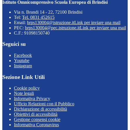
Istituto Omnicomprensivo Scuola Europea di Brindisi
Via n. Brandi 14 - 22, 72100 Brindisi
Tel:
Tel. 0831 452615
Email:
brps130004@istruzione.it
Link per inviare una mail
PEC:
brps130004@pec.istruzione.it
Link per inviare una mail
C.F.: 91098150740
Seguici su
Facebook
Youtube
Instagram
Sezione Link Utili
Cookie policy
Note legali
Informativa Privacy
Ufficio Relazioni con il Pubblico
Dichiarazione di accessibilità
Obiettivi di accessibilità
Gestione consensi cookie
Informativa Coronavirus