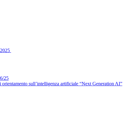
6/2025
6/25
tamento sull’intelligenza artificiale “Next Generation AI”