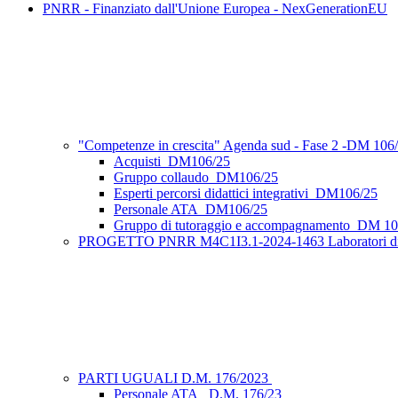
PNRR - Finanziato dall'Unione Europea - NexGenerationEU
"Competenze in crescita" Agenda sud - Fase 2 -DM 10
Acquisti_DM106/25
Gruppo collaudo_DM106/25
Esperti percorsi didattici integrativi_DM106/25
Personale ATA_DM106/25
Gruppo di tutoraggio e accompagnamento_DM 10
PROGETTO PNRR M4C1I3.1-2024-1463 Laboratori di orien
PARTI UGUALI D.M. 176/2023
Personale ATA_ D.M. 176/23