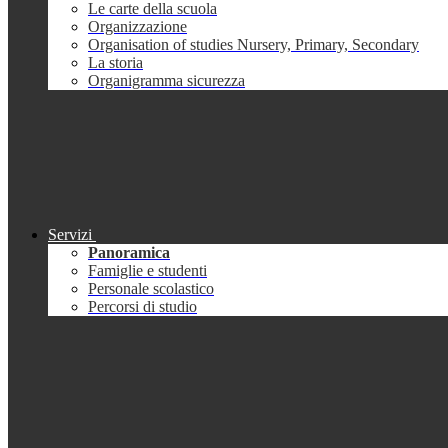
Le carte della scuola
Organizzazione
Organisation of studies Nursery, Primary, Secondary
La storia
Organigramma sicurezza
Servizi
Panoramica
Famiglie e studenti
Personale scolastico
Percorsi di studio