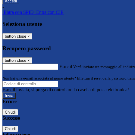
-
Entra con SPID
Entra con CIE
Seleziona utente
button close
×
Recupero password
button close
×
E-mail
Verrà inviato un messaggio all'indirizz
Non hai una e-mail associata al nome utente? Effettua il reset della password tram
E-mail inviata, si prega di controllare la casella di posta elettronica!
Errore
Chiudi
Successo
Chiudi
Informazione