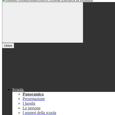
close
Scuola
Panoramica
Presentazione
I luoghi
Le persone
I numeri della scuola