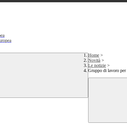
pea
Europea
Home
>
Novità
>
Le notizie
>
Gruppo di lavoro per 