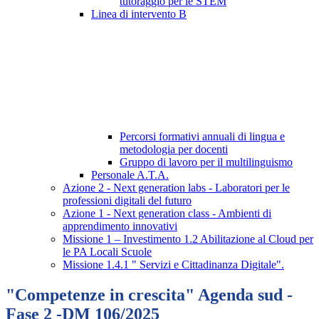
tutoraggio per le STEM
Linea di intervento B
Percorsi formativi annuali di lingua e
metodologia per docenti
Gruppo di lavoro per il multilinguismo
Personale A.T.A.
Azione 2 - Next generation labs - Laboratori per le
professioni digitali del futuro
Azione 1 - Next generation class - Ambienti di
apprendimento innovativi
Missione 1 – Investimento 1.2 Abilitazione al Cloud per
le PA Locali Scuole
Missione 1.4.1 " Servizi e Cittadinanza Digitale".
"Competenze in crescita" Agenda sud -
Fase 2 -DM 106/2025