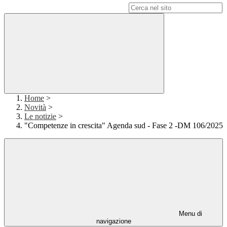
Campo di ricerca per le pagine del sito
Home
>
Novità
>
Le notizie
>
"Competenze in crescita" Agenda sud - Fase 2 -DM 106/2025
Menu di
navigazione