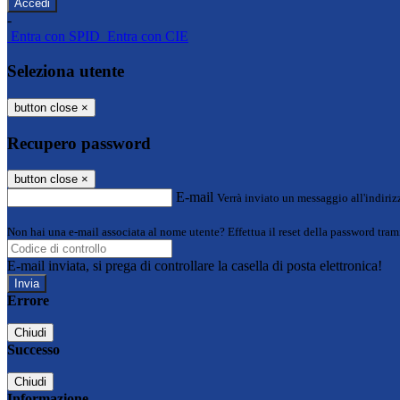
-
Entra con SPID
Entra con CIE
Seleziona utente
button close
×
Recupero password
button close
×
E-mail
Verrà inviato un messaggio all'indirizz
Non hai una e-mail associata al nome utente? Effettua il reset della password tram
E-mail inviata, si prega di controllare la casella di posta elettronica!
Errore
Chiudi
Successo
Chiudi
Informazione