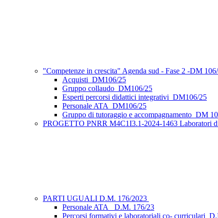
"Competenze in crescita" Agenda sud - Fase 2 -DM 10
Acquisti_DM106/25
Gruppo collaudo_DM106/25
Esperti percorsi didattici integrativi_DM106/25
Personale ATA_DM106/25
Gruppo di tutoraggio e accompagnamento_DM 10
PROGETTO PNRR M4C1I3.1-2024-1463 Laboratori di orien
PARTI UGUALI D.M. 176/2023
Personale ATA_ D.M. 176/23
Percorsi formativi e laboratoriali co- curriculari_