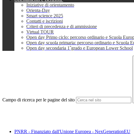
Iniziative di orientamento
Orienta-Day
Smart science 2025
Contatti e iscrizioni
Criteri di precedenza e di ammissione
Virtual TOUR
Open day Primo ciclo: percorso ordinario e Scuola Euro
Open day scuola primaria: percorso ordinario e Scuola 
Open day secondaria 1ˆgrado e European Lower School
Campo di ricerca per le pagine del sito
PNRR - Finanziato dall'Unione Europea - NexGenerationEU