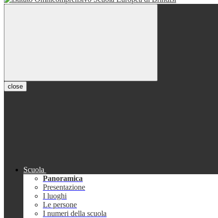
close
Scuola
Panoramica
Presentazione
I luoghi
Le persone
I numeri della scuola