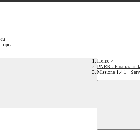
pea
Europea
Home
>
PNRR - Finanziato d
Missione 1.4.1 " Servi