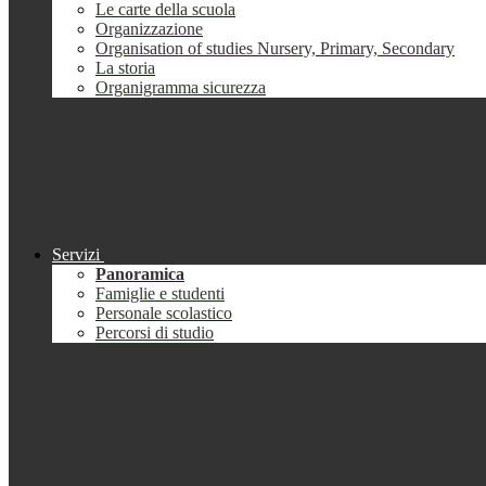
Le carte della scuola
Organizzazione
Organisation of studies Nursery, Primary, Secondary
La storia
Organigramma sicurezza
Servizi
Panoramica
Famiglie e studenti
Personale scolastico
Percorsi di studio