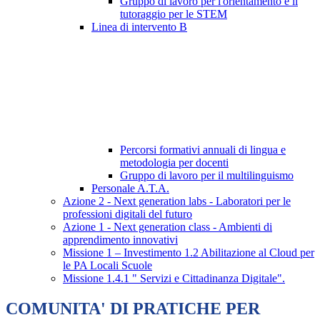
Gruppo di lavoro per l'orientamento e il
tutoraggio per le STEM
Linea di intervento B
Percorsi formativi annuali di lingua e
metodologia per docenti
Gruppo di lavoro per il multilinguismo
Personale A.T.A.
Azione 2 - Next generation labs - Laboratori per le
professioni digitali del futuro
Azione 1 - Next generation class - Ambienti di
apprendimento innovativi
Missione 1 – Investimento 1.2 Abilitazione al Cloud per
le PA Locali Scuole
Missione 1.4.1 " Servizi e Cittadinanza Digitale".
COMUNITA' DI PRATICHE PER