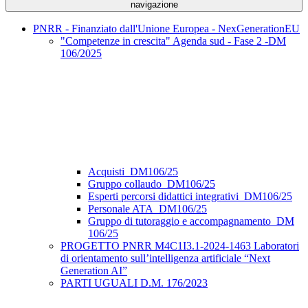
navigazione
PNRR - Finanziato dall'Unione Europea - NexGenerationEU
"Competenze in crescita" Agenda sud - Fase 2 -DM
106/2025
Acquisti_DM106/25
Gruppo collaudo_DM106/25
Esperti percorsi didattici integrativi_DM106/25
Personale ATA_DM106/25
Gruppo di tutoraggio e accompagnamento_DM
106/25
PROGETTO PNRR M4C1I3.1-2024-1463 Laboratori
di orientamento sull’intelligenza artificiale “Next
Generation AI”
PARTI UGUALI D.M. 176/2023