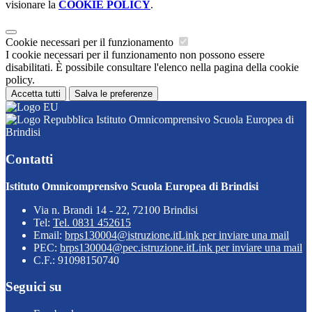
visionare la
COOKIE POLICY
.
Cookie necessari per il funzionamento
I cookie necessari per il funzionamento non possono essere
disabilitati. È possibile consultare l'elenco nella pagina della cookie
policy.
Accetta tutti
Salva le preferenze
Istituto Omnicomprensivo Scuola Europea di
Brindisi
Contatti
Istituto Omnicomprensivo Scuola Europea di Brindisi
Via n. Brandi 14 - 22, 72100 Brindisi
Tel:
Tel. 0831 452615
Email:
brps130004@istruzione.it
Link per inviare una mail
PEC:
brps130004@pec.istruzione.it
Link per inviare una mail
C.F.: 91098150740
Seguici su