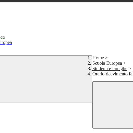
pea
Europea
Home
>
Scuola Europea
>
Studenti e famiglie
>
Orario ricevimento fa