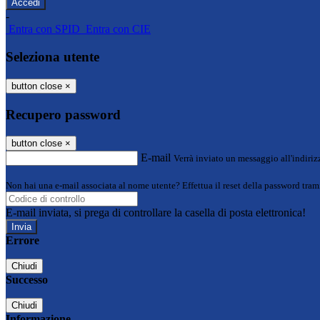
-
Entra con SPID
Entra con CIE
Seleziona utente
button close
×
Recupero password
button close
×
E-mail
Verrà inviato un messaggio all'indirizz
Non hai una e-mail associata al nome utente? Effettua il reset della password tram
E-mail inviata, si prega di controllare la casella di posta elettronica!
Errore
Chiudi
Successo
Chiudi
Informazione