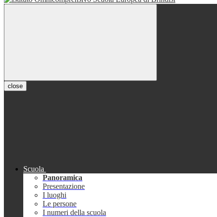
close
Scuola
Panoramica
Presentazione
I luoghi
Le persone
I numeri della scuola