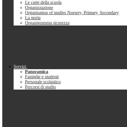
Le carte della scuola
Organizzazione
Organisation of studies Nursery, Primary, Secondary
La storia
Organigramma sicurezza
Servizi
Panoramica
Famiglie e studenti
Personale scolastico
Percorsi di studio