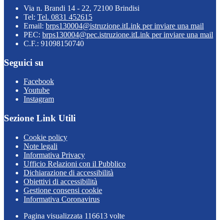
Via n. Brandi 14 - 22, 72100 Brindisi
Tel:
Tel. 0831 452615
Email:
brps130004@istruzione.it
Link per inviare una mail
PEC:
brps130004@pec.istruzione.it
Link per inviare una mail
C.F.: 91098150740
Seguici su
Facebook
Youtube
Instagram
Sezione Link Utili
Cookie policy
Note legali
Informativa Privacy
Ufficio Relazioni con il Pubblico
Dichiarazione di accessibilità
Obiettivi di accessibilità
Gestione consensi cookie
Informativa Coronavirus
Pagina visualizzata
116613
volte