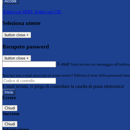
-
Entra con SPID
Entra con CIE
Seleziona utente
button close
×
Recupero password
button close
×
E-mail
Verrà inviato un messaggio all'indirizz
Non hai una e-mail associata al nome utente? Effettua il reset della password tram
E-mail inviata, si prega di controllare la casella di posta elettronica!
Errore
Chiudi
Successo
Chiudi
Informazione