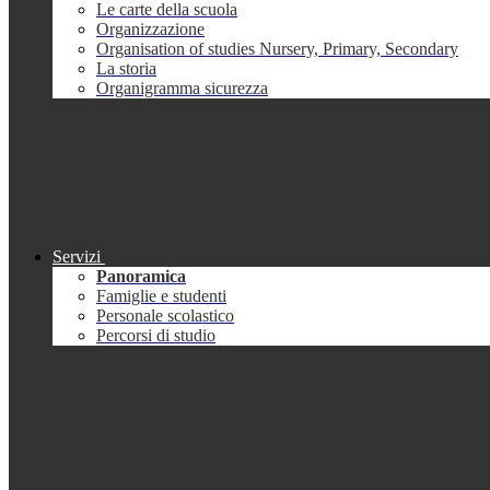
Le carte della scuola
Organizzazione
Organisation of studies Nursery, Primary, Secondary
La storia
Organigramma sicurezza
Servizi
Panoramica
Famiglie e studenti
Personale scolastico
Percorsi di studio