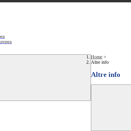
pea
Europea
Home
>
Altre info
Altre info