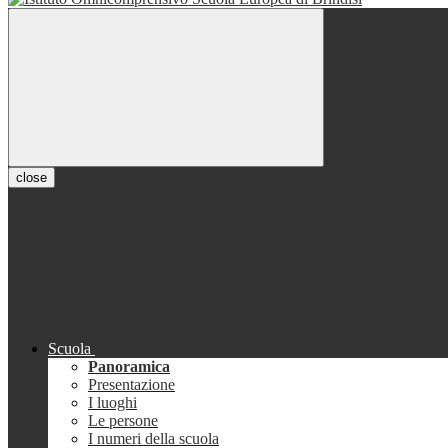
close
Scuola
Panoramica
Presentazione
I luoghi
Le persone
I numeri della scuola