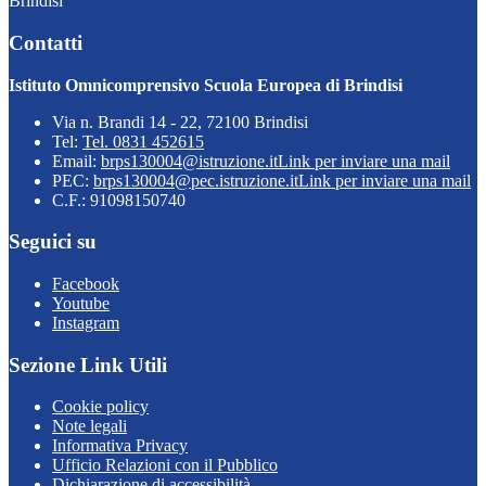
Brindisi
Contatti
Istituto Omnicomprensivo Scuola Europea di Brindisi
Via n. Brandi 14 - 22, 72100 Brindisi
Tel:
Tel. 0831 452615
Email:
brps130004@istruzione.it
Link per inviare una mail
PEC:
brps130004@pec.istruzione.it
Link per inviare una mail
C.F.: 91098150740
Seguici su
Facebook
Youtube
Instagram
Sezione Link Utili
Cookie policy
Note legali
Informativa Privacy
Ufficio Relazioni con il Pubblico
Dichiarazione di accessibilità