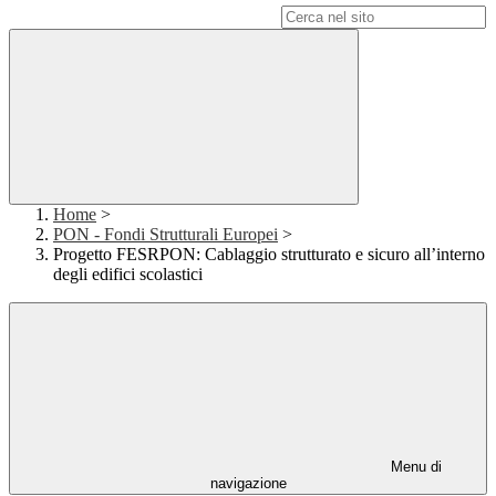
Campo di ricerca per le pagine del sito
Home
>
PON - Fondi Strutturali Europei
>
Progetto FESRPON: Cablaggio strutturato e sicuro all’interno
degli edifici scolastici
Menu di
navigazione