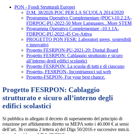
PON - Fondi Strutturali Europei
D.M. 38/2026 POC PER LA SCUOLA 2014/2020
Programma Operativo Complementare (POC)-10.2.2A-
FDRPOC-PU-2022-50 More Languages...More STEM
Programma Operativo Complementare -10.1.1A-
FDRPOC-PU-2022-45 Cre-Attiva
PROGETTO PON FESR: Laboratori green, sostenibili
e innovativi
Progetto FESRPON-PU-2021-20: Digital Board
Progetto FESRPON: Cablaggio strutturato e sicuro
all’interno degli edifici scolastici
Progetto FESRPON: La scuola di tutti e di ciascuno
Progetto- FESRPON- Incontriamoci sul web
Progetto-FSEPON- For your best chance.
Progetto FESRPON: Cablaggio
strutturato e sicuro all’interno degli
edifici scolastici
Si pubblica in allegato il decreto di superamento del principio di
rotazione per affidamento diretto su
MEPA sotto i 40.000 € ai sensi
dell’art. 36 comma 2 lettera a) del Dlgs 50/2016 e successive mm.ii.