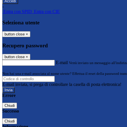
-
Entra con SPID
Entra con CIE
Seleziona utente
button close
×
Recupero password
button close
×
E-mail
Verrà inviato un messaggio all'indirizz
Non hai una e-mail associata al nome utente? Effettua il reset della password tram
E-mail inviata, si prega di controllare la casella di posta elettronica!
Errore
Chiudi
Successo
Chiudi
Informazione