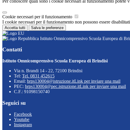
Per conoscere quali sono i cookie necessari al funzionamento potete v
Cookie necessari per il funzionamento
I cookie necessari per il funzionamento non possono essere disabilitati.
Accetta tutti
Salva le preferenze
Istituto Omnicomprensivo Scuola Europea di Bri
Contatti
Istituto Omnicomprensivo Scuola Europea di Brindisi
Via n. Brandi 14 - 22, 72100 Brindisi
Tel:
Tel. 0831 452615
Email:
brps130004@istruzione.it
Link per inviare una mail
PEC:
brps130004@pec.istruzione.it
Link per inviare una mail
C.F.: 91098150740
Seguici su
Facebook
Youtube
Instagram