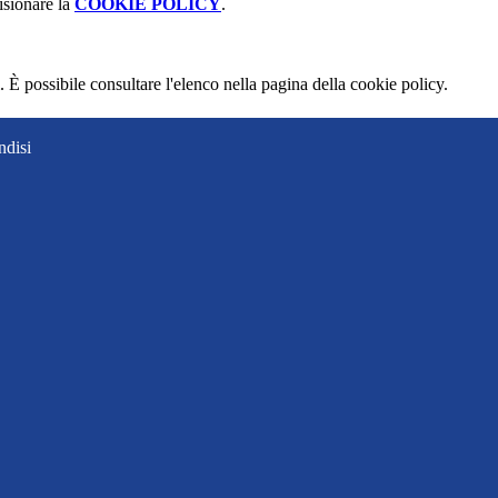
isionare la
COOKIE POLICY
.
 È possibile consultare l'elenco nella pagina della cookie policy.
ndisi