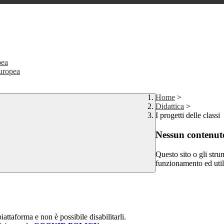
pea
Europea
Home
>
Didattica
>
I progetti delle classi
Nessun contenuto
Questo sito o gli stru
funzionamento ed utili 
attaforma e non è possibile disabilitarli.