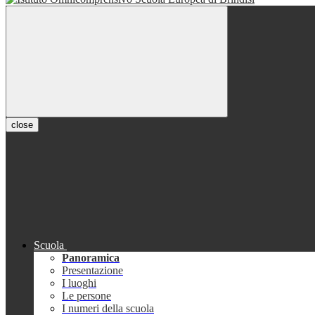
close
Scuola
Panoramica
Presentazione
I luoghi
Le persone
I numeri della scuola