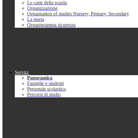
Le carte della scuola
Organizzazione
Organisation of studies Nursery, Primary, Secondary
La storia
Organigramma sicurezza
Servizi
Panoramica
Famiglie e studenti
Personale scolastico
Percorsi di studio