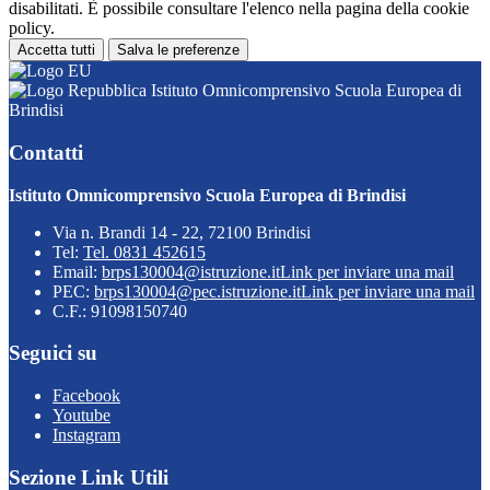
disabilitati. È possibile consultare l'elenco nella pagina della cookie
policy.
Accetta tutti
Salva le preferenze
Istituto Omnicomprensivo Scuola Europea di
Brindisi
Contatti
Istituto Omnicomprensivo Scuola Europea di Brindisi
Via n. Brandi 14 - 22, 72100 Brindisi
Tel:
Tel. 0831 452615
Email:
brps130004@istruzione.it
Link per inviare una mail
PEC:
brps130004@pec.istruzione.it
Link per inviare una mail
C.F.: 91098150740
Seguici su
Facebook
Youtube
Instagram
Sezione Link Utili