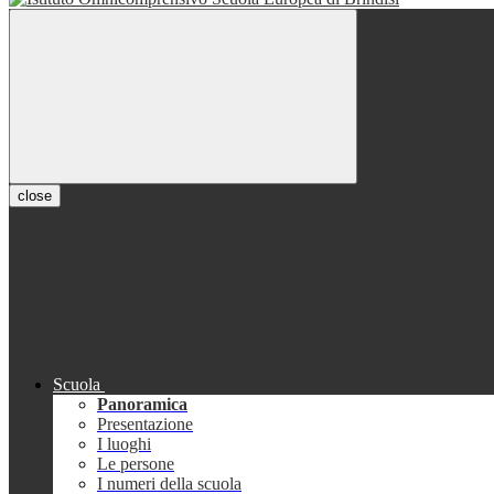
close
Scuola
Panoramica
Presentazione
I luoghi
Le persone
I numeri della scuola