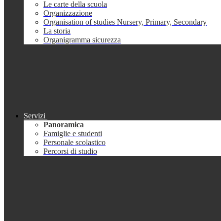
Le carte della scuola
Organizzazione
Organisation of studies Nursery, Primary, Secondary
La storia
Organigramma sicurezza
Servizi
Panoramica
Famiglie e studenti
Personale scolastico
Percorsi di studio