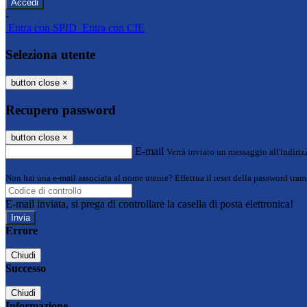
-
Entra con SPID
Entra con CIE
Seleziona utente
button close
×
Recupero password
button close
×
E-mail
Verrà inviato un messaggio all'indirizz
Non hai una e-mail associata al nome utente? Effettua il reset della password tram
E-mail inviata, si prega di controllare la casella di posta elettronica!
Errore
Chiudi
Successo
Chiudi
Informazione