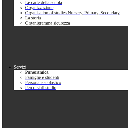
Le carte della scuola
Organizzazione
Organisation of studies Nursery, Primary, Secondary
La storia
Organigramma sicurezza
Servizi
Panoramica
Famiglie e studenti
Personale scolastico
Percorsi di studio