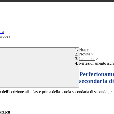
pea
Europea
Home
>
Novità
>
Le notizie
>
Perfezionamento iscri
Perfezionamen
secondaria d
o dell'iscrizione alla classe prima della scuola secondaria di secondo gr
ned.pdf