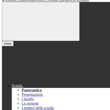
close
Scuola
Panoramica
Presentazione
I luoghi
Le persone
I numeri della scuola