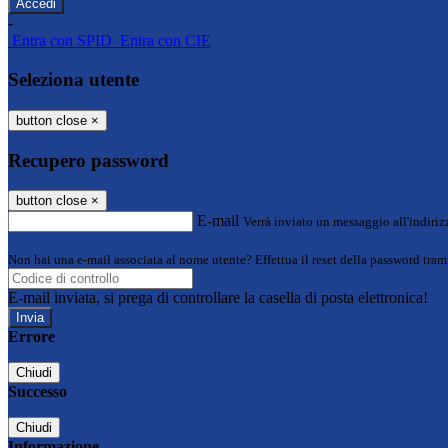
-
Entra con SPID
Entra con CIE
Seleziona utente
button close
×
Recupero password
button close
×
E-mail
Verrà inviato un messaggio all'indirizz
Non hai una e-mail associata al nome utente? Effettua il reset della password tram
E-mail inviata, si prega di controllare la casella di posta elettronica!
Errore
Chiudi
Successo
Chiudi
Informazione