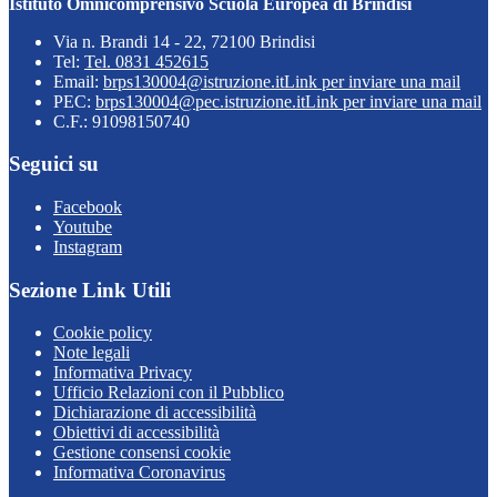
Istituto Omnicomprensivo Scuola Europea di Brindisi
Via n. Brandi 14 - 22, 72100 Brindisi
Tel:
Tel. 0831 452615
Email:
brps130004@istruzione.it
Link per inviare una mail
PEC:
brps130004@pec.istruzione.it
Link per inviare una mail
C.F.: 91098150740
Seguici su
Facebook
Youtube
Instagram
Sezione Link Utili
Cookie policy
Note legali
Informativa Privacy
Ufficio Relazioni con il Pubblico
Dichiarazione di accessibilità
Obiettivi di accessibilità
Gestione consensi cookie
Informativa Coronavirus