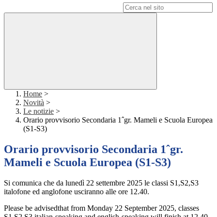
Campo di ricerca per le pagine del sito
Home
>
Novità
>
Le notizie
>
Orario provvisorio Secondaria 1ˆgr. Mameli e Scuola Europea
(S1-S3)
Orario provvisorio Secondaria 1ˆgr.
Mameli e Scuola Europea (S1-S3)
Si comunica che da lunedì 22 settembre 2025 le classi S1,S2,S3
italofone ed anglofone usciranno alle ore 12.40.
Please be advisedthat from Monday 22 September 2025, classes
S1,S2,S3 italian-speaking and english-speaking will finish at 12.40.