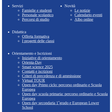
Servizi
Novità
Famiglie e studenti
Le notizie
Personale scolastico
Calendario eventi
Percorsi di studio
Albo online
Didattica
Offerta formativa
I progetti delle classi
Orientamento e Iscrizioni
Iniziative di orientamento
Orienta-Day
Smart science 2025
Contatti e iscrizioni
Criteri di precedenza e di ammissione
Virtual TOUR
Open day Primo ciclo: percorso ordinario e Scuola
Europea
Open day scuola primaria: percorso ordinario e Scuola
Europea
Open day secondaria 1ˆgrado e European Lower
School