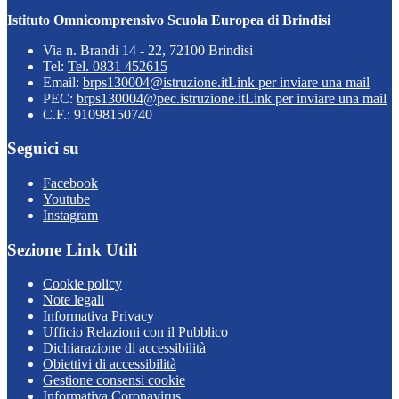
Istituto Omnicomprensivo Scuola Europea di Brindisi
Via n. Brandi 14 - 22, 72100 Brindisi
Tel:
Tel. 0831 452615
Email:
brps130004@istruzione.it
Link per inviare una mail
PEC:
brps130004@pec.istruzione.it
Link per inviare una mail
C.F.: 91098150740
Seguici su
Facebook
Youtube
Instagram
Sezione Link Utili
Cookie policy
Note legali
Informativa Privacy
Ufficio Relazioni con il Pubblico
Dichiarazione di accessibilità
Obiettivi di accessibilità
Gestione consensi cookie
Informativa Coronavirus