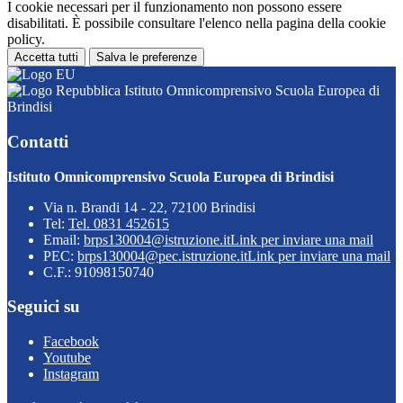
I cookie necessari per il funzionamento non possono essere
disabilitati. È possibile consultare l'elenco nella pagina della cookie
policy.
Accetta tutti
Salva le preferenze
Istituto Omnicomprensivo Scuola Europea di
Brindisi
Contatti
Istituto Omnicomprensivo Scuola Europea di Brindisi
Via n. Brandi 14 - 22, 72100 Brindisi
Tel:
Tel. 0831 452615
Email:
brps130004@istruzione.it
Link per inviare una mail
PEC:
brps130004@pec.istruzione.it
Link per inviare una mail
C.F.: 91098150740
Seguici su
Facebook
Youtube
Instagram