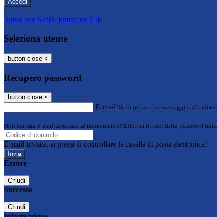
-
Entra con SPID
Entra con CIE
Seleziona utente
button close
×
Recupero password
button close
×
E-mail
Verrà inviato un messaggio all'indirizz
Non hai una e-mail associata al nome utente? Effettua il reset della password tram
E-mail inviata, si prega di controllare la casella di posta elettronica!
Errore
Chiudi
Successo
Chiudi
Informazione