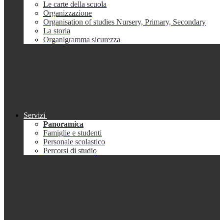
Le carte della scuola
Organizzazione
Organisation of studies Nursery, Primary, Secondary
La storia
Organigramma sicurezza
Servizi
Panoramica
Famiglie e studenti
Personale scolastico
Percorsi di studio