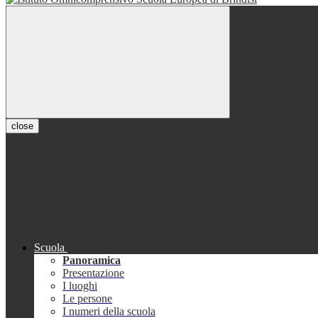
close
Scuola
Panoramica
Presentazione
I luoghi
Le persone
I numeri della scuola