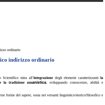
rizzo ordinario
fico indirizzo ordinario
 Scientifico mira all’
integrazione
degli elementi caratterizzanti
la
anistica
 e la tradizione um
, sviluppando conoscenze, abilità e
se forme del sapere, ossia nei versanti linguistico/storico/filosofico e