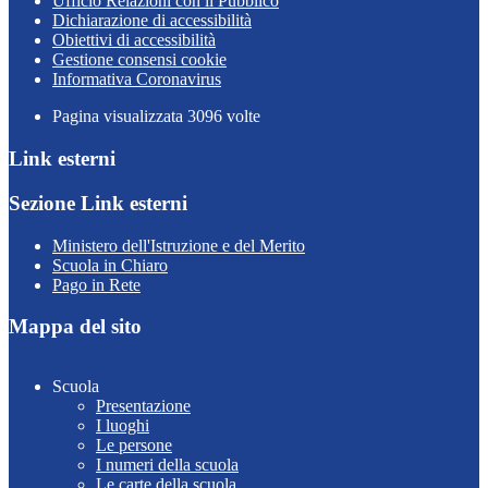
Ufficio Relazioni con il Pubblico
Dichiarazione di accessibilità
Obiettivi di accessibilità
Gestione consensi cookie
Informativa Coronavirus
Pagina visualizzata
3096
volte
Link esterni
Sezione Link esterni
Ministero dell'Istruzione e del Merito
Scuola in Chiaro
Pago in Rete
Mappa del sito
Scuola
Presentazione
I luoghi
Le persone
I numeri della scuola
Le carte della scuola