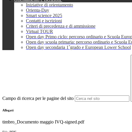
Iniziative di orientamento
Orienta-Day
Smart science 2025
Contatti e iscrizioni
Criteri di precedenza e di ammissione
Virtual TOUR
Open day Primo ciclo: percorso ordinario e Scuola Euro
Open day scuola primaria: percorso ordinario e Scuola 
Open day secondaria 1ˆgrado e European Lower School
Campo di ricerca per le pagine del sito
Allegati
timbro_Documento maggio IVQ-signed.pdf