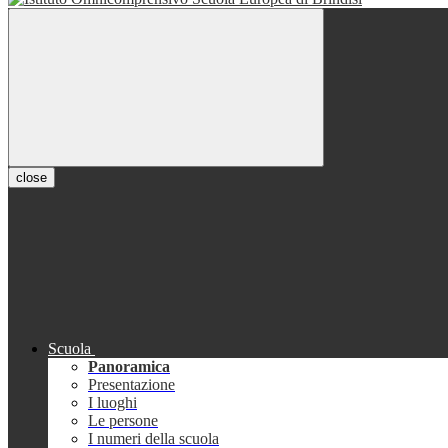
close
Scuola
Panoramica
Presentazione
I luoghi
Le persone
I numeri della scuola