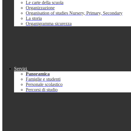
Le carte della scuola
Organizzazione
Organisation of studies Nursery, Primary, Secondary
La storia
Organigramma sicurezza
Servizi
Panoramica
Famiglie e studenti
Personale scolastico
Percorsi di studio