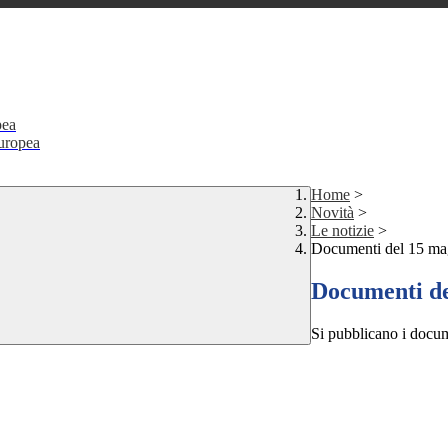
pea
Europea
Home
>
Novità
>
Le notizie
>
Documenti del 15 mag
Documenti de
Si pubblicano i docum