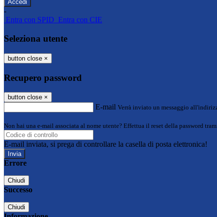
-
Entra con SPID
Entra con CIE
Seleziona utente
button close
×
Recupero password
button close
×
E-mail
Verrà inviato un messaggio all'indirizz
Non hai una e-mail associata al nome utente? Effettua il reset della password tram
E-mail inviata, si prega di controllare la casella di posta elettronica!
Errore
Chiudi
Successo
Chiudi
Informazione