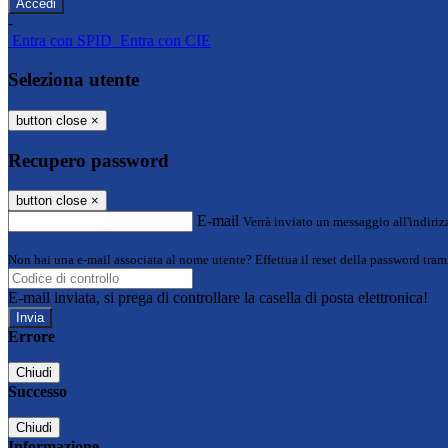
-
Entra con SPID
Entra con CIE
Seleziona utente
button close
×
Recupero password
button close
×
E-mail
Verrà inviato un messaggio all'indirizz
Non hai una e-mail associata al nome utente? Effettua il reset della password tram
E-mail inviata, si prega di controllare la casella di posta elettronica!
Errore
Chiudi
Successo
Chiudi
Informazione