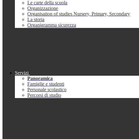
Le carte della scuola
Organizzazione
Organisation of studies Nursery, Primary, Secondary
La storia
Organigramma sicurezza
Servizi
Panoramica
Famiglie e studenti
Personale scolastico
Percorsi di studio