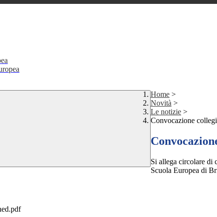
pea
Europea
Home
>
Novità
>
Le notizie
>
Convocazione collegi
Convocazione
Si allega circolare di
Scuola Europea di Bri
ed.pdf