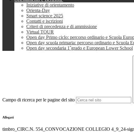
Iniziative di orientamento
Orienta-Day
Smart science 2025
Contatti e iscrizioni
Criteri di precedenza e di ammissione
Virtual TOUR
Open day Primo ciclo: percorso ordinario e Scuola Euro
Open day scuola primaria: percorso ordinario e Scuola 
Open day secondaria 1ˆgrado e European Lower School
Campo di ricerca per le pagine del sito
Allegati
timbro_CIRC.N. 554_CONVOCAZIONE COLLEGIO 4_9_24-sign