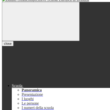
close
Scuola
Panoramica
Presentazione
I luoghi
Le persone
I numeri della scuola