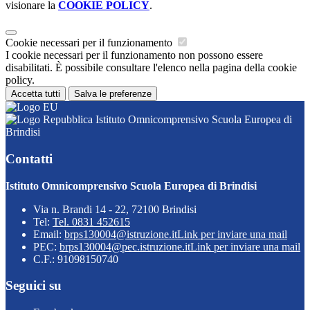
visionare la
COOKIE POLICY
.
Cookie necessari per il funzionamento
I cookie necessari per il funzionamento non possono essere
disabilitati. È possibile consultare l'elenco nella pagina della cookie
policy.
Accetta tutti
Salva le preferenze
Istituto Omnicomprensivo Scuola Europea di
Brindisi
Contatti
Istituto Omnicomprensivo Scuola Europea di Brindisi
Via n. Brandi 14 - 22, 72100 Brindisi
Tel:
Tel. 0831 452615
Email:
brps130004@istruzione.it
Link per inviare una mail
PEC:
brps130004@pec.istruzione.it
Link per inviare una mail
C.F.: 91098150740
Seguici su