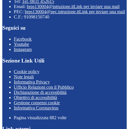
Tel:
Tel. 0831 452615
Email:
brps130004@istruzione.it
Link per inviare una mail
PEC:
brps130004@pec.istruzione.it
Link per inviare una mail
C.F.: 91098150740
Seguici su
Facebook
Youtube
Instagram
Sezione Link Utili
Cookie policy
Note legali
Informativa Privacy
Ufficio Relazioni con il Pubblico
Dichiarazione di accessibilità
Obiettivi di accessibilità
Gestione consensi cookie
Informativa Coronavirus
Pagina visualizzata
882
volte
Link esterni