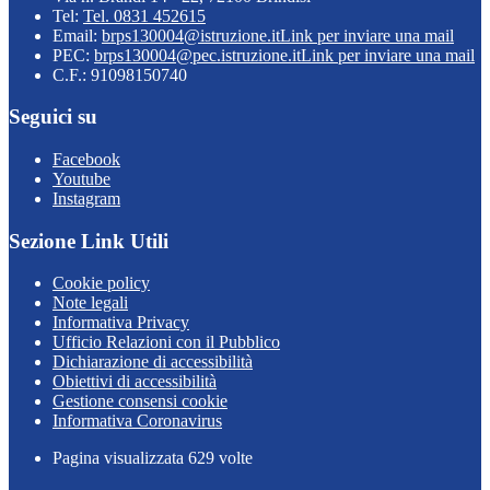
Tel:
Tel. 0831 452615
Email:
brps130004@istruzione.it
Link per inviare una mail
PEC:
brps130004@pec.istruzione.it
Link per inviare una mail
C.F.: 91098150740
Seguici su
Facebook
Youtube
Instagram
Sezione Link Utili
Cookie policy
Note legali
Informativa Privacy
Ufficio Relazioni con il Pubblico
Dichiarazione di accessibilità
Obiettivi di accessibilità
Gestione consensi cookie
Informativa Coronavirus
Pagina visualizzata
629
volte