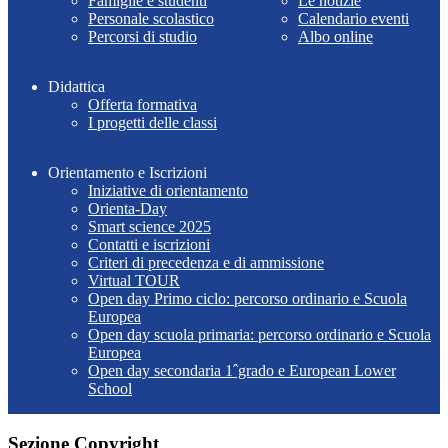
Famiglie e studenti
Le notizie
Personale scolastico
Calendario eventi
Percorsi di studio
Albo online
Didattica
Offerta formativa
I progetti delle classi
Orientamento e Iscrizioni
Iniziative di orientamento
Orienta-Day
Smart science 2025
Contatti e iscrizioni
Criteri di precedenza e di ammissione
Virtual TOUR
Open day Primo ciclo: percorso ordinario e Scuola
Europea
Open day scuola primaria: percorso ordinario e Scuola
Europea
Open day secondaria 1ˆgrado e European Lower
School
Sezione Copyright