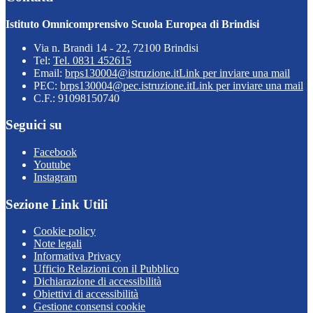
Istituto Omnicomprensivo Scuola Europea di Brindisi
Via n. Brandi 14 - 22, 72100 Brindisi
Tel:
Tel. 0831 452615
Email:
brps130004@istruzione.it
Link per inviare una mail
PEC:
brps130004@pec.istruzione.it
Link per inviare una mail
C.F.: 91098150740
Seguici su
Facebook
Youtube
Instagram
Sezione Link Utili
Cookie policy
Note legali
Informativa Privacy
Ufficio Relazioni con il Pubblico
Dichiarazione di accessibilità
Obiettivi di accessibilità
Gestione consensi cookie