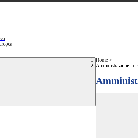
pea
Europea
Home
>
Amministrazione Tra
Amministr