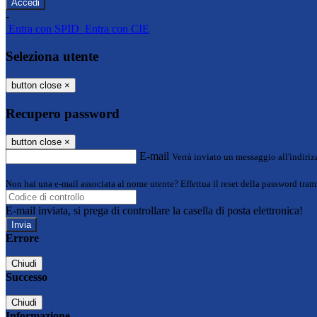
-
Entra con SPID
Entra con CIE
Seleziona utente
button close
×
Recupero password
button close
×
E-mail
Verrà inviato un messaggio all'indirizz
Non hai una e-mail associata al nome utente? Effettua il reset della password tram
E-mail inviata, si prega di controllare la casella di posta elettronica!
Errore
Chiudi
Successo
Chiudi
Informazione