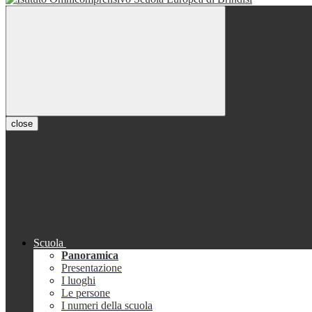
close
Scuola
Panoramica
Presentazione
I luoghi
Le persone
I numeri della scuola