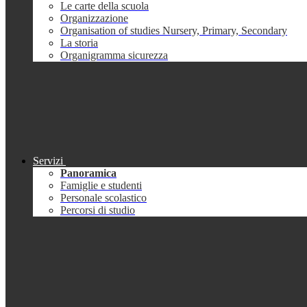
Le carte della scuola
Organizzazione
Organisation of studies Nursery, Primary, Secondary
La storia
Organigramma sicurezza
Servizi
Panoramica
Famiglie e studenti
Personale scolastico
Percorsi di studio